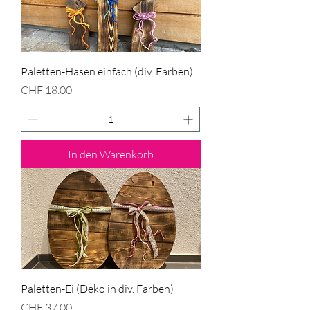
Paletten-Hasen einfach (div. Farben)
Preis
CHF 18.00
In den Warenkorb
Paletten-Ei (Deko in div. Farben)
Preis
CHF 37.00