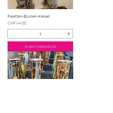
Paletten-Blumen-Kessel
Preis
CHF 64.00
In den Warenkorb
Palettenlaterne
Preis
CHF 93.00