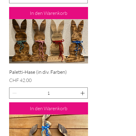
In den Warenkorb
Paletti-Hase (in div. Farben)
Preis
CHF 42.00
In den Warenkorb