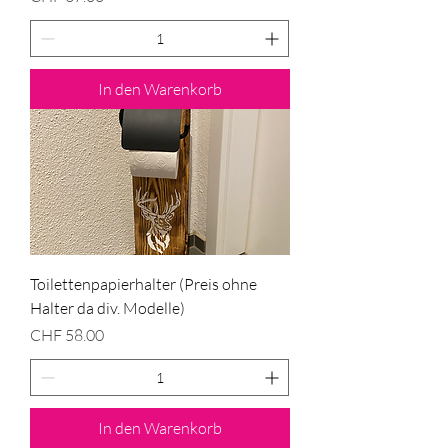
In den Warenkorb
Toilettenpapierhalter (Preis ohne
Halter da div. Modelle)
Preis
CHF 58.00
In den Warenkorb