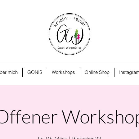
ber mich
GONIS
Workshops
Online Shop
Instagra
Offener Worksho
Fr., 06. März
  |  
Rietacker 32