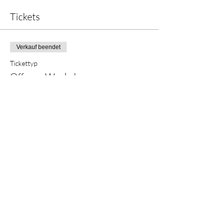
Tickets
Verkauf beendet
Tickettyp
Offener Workshop
Mehr Infos
Preis
CHF 0.00
Diese Veranstaltung teilen