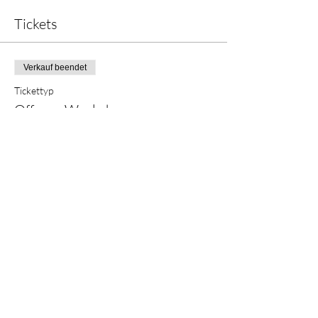
Tickets
Verkauf beendet
Tickettyp
Offener Workshop
Mehr Infos
Preis
CHF 0.00
Diese Veranstaltung teilen