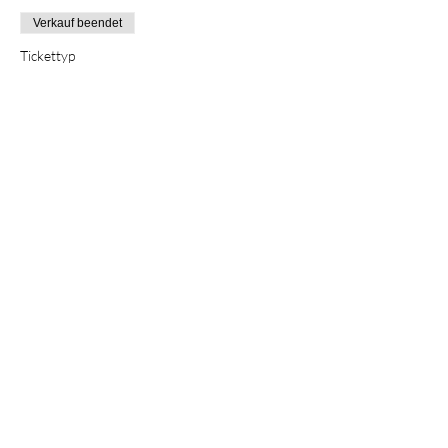
Verkauf beendet
Tickettyp
Füllhorn
Preis
CHF 78.00
Diese Veranstaltung teilen
©2022 Kreativ-Revier. Erstellt mit Wix.com